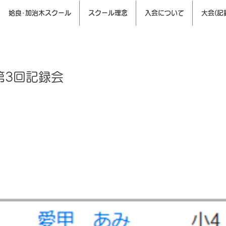
姶良･加治木スクール
スクール理念
入会について
大会(記
第3回記録会